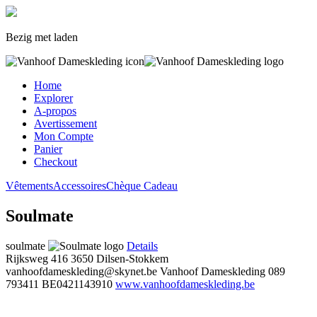
Bezig met laden
Home
Explorer
A-propos
Avertissement
Mon Compte
Panier
Checkout
Vêtements
Accessoires
Chèque Cadeau
Soulmate
soulmate
Details
Rijksweg 416
3650 Dilsen-Stokkem
vanhoofdameskleding@skynet.be
Vanhoof Dameskleding
089
793411
BE0421143910
www.vanhoofdameskleding.be