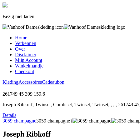
Bezig met laden
Home
Verkennen
Over
Disclaimer
Mijn Account
Winkelmandje
Checkout
Kleding
Accessoires
Cadeaubon
261749 45
399
159.6
Joseph Ribkoff, Twinset, Combiset, Twinset, Twinset, , , , 261749 45
Details
3059 champagne
3059 champagne}
Joseph Ribkoff