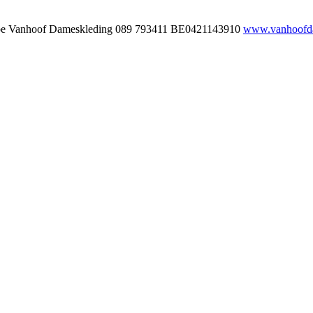
be
Vanhoof Dameskleding
089 793411
BE0421143910
www.vanhoofda