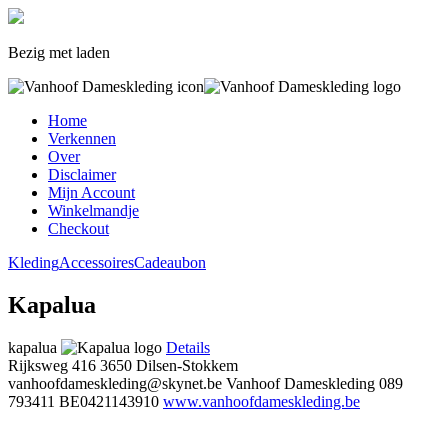
Bezig met laden
Home
Verkennen
Over
Disclaimer
Mijn Account
Winkelmandje
Checkout
Kleding
Accessoires
Cadeaubon
Kapalua
kapalua
Details
Rijksweg 416
3650 Dilsen-Stokkem
vanhoofdameskleding@skynet.be
Vanhoof Dameskleding
089
793411
BE0421143910
www.vanhoofdameskleding.be